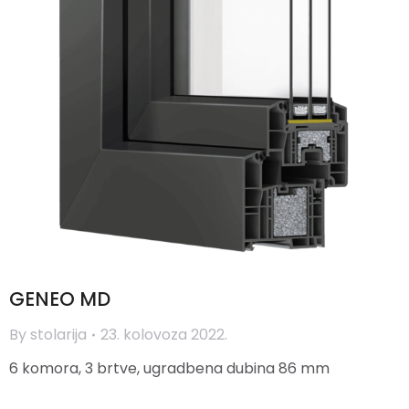
GENEO MD
By
stolarija
23. kolovoza 2022.
6 komora, 3 brtve, ugradbena dubina 86 mm