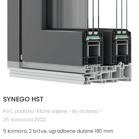
SYNEGO HST
PVC podizno-klizne stijene
By
stolarija
25. kolovoza 2022.
5 komora, 2 brtve, ugradbene dubine 190 mm