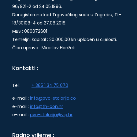
96/921-2 od 24.05.1996.
Doregistrirano kod Trgovačkog suda u Zagrebu, Tt-
18/30108-4 od 27.08.2018.
MBS : 080072681
Temeljni kapital : 20.000,00 kn uplaćen u cijelosti.
Član uprave : Miroslav Hanžek
Kontakti :
Tel.:
+ 385 1 34 75 070
e-mail :
info@pvc-stolarija.co
e-mail :
info@th-con.hr
e-mail :
pvc-stolarija@vip.hr
Radno vrijeme :