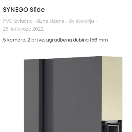
SYNEGO Slide
PVC izvlačno-klizne stijene
By
stolarija
25. kolovoza 2022.
5 komora, 2 brtve, ugradbena dubina 156 mm