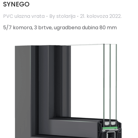
SYNEGO
PVC ulazna vrata
By
stolarija
21. kolovoza 2022.
5/7 komora, 3 brtve, ugradbena dubina 80 mm