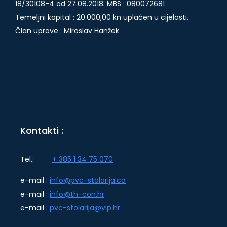
18/30108-4 od 27.08.2018. MBS : 080072681
Temeljni kapital : 20.000,00 kn uplaćen u cijelosti.
Član uprave : Miroslav Hanžek
Kontakti :
Tel.:
+ 385 1 34 75 070
e-mail :
info@pvc-stolarija.co
e-mail :
info@th-con.hr
e-mail :
pvc-stolarija@vip.hr