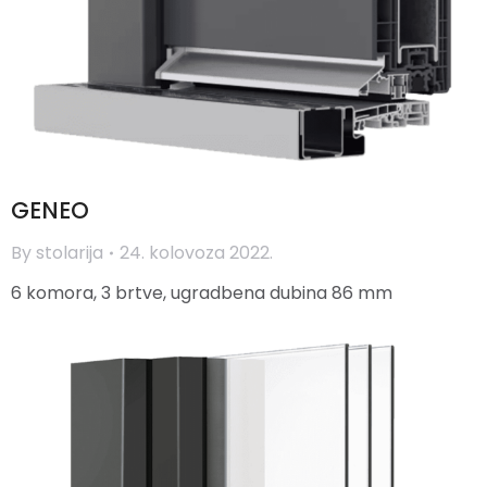
GENEO
By
stolarija
24. kolovoza 2022.
6 komora, 3 brtve, ugradbena dubina 86 mm