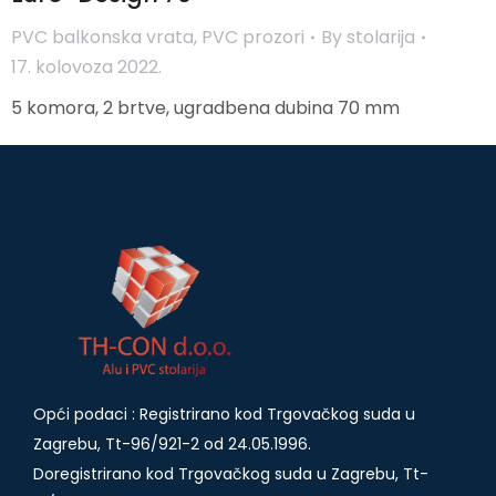
PVC balkonska vrata
,
PVC prozori
By
stolarija
17. kolovoza 2022.
5 komora, 2 brtve, ugradbena dubina 70 mm
Opći podaci : Registrirano kod Trgovačkog suda u
Zagrebu, Tt-96/921-2 od 24.05.1996.
Doregistrirano kod Trgovačkog suda u Zagrebu, Tt-