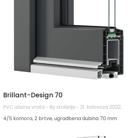
Brillant-Design 70
PVC ulazna vrata
By
stolarija
21. kolovoza 2022.
4/5 komora, 2 brtve, ugradbena dubina 70 mm