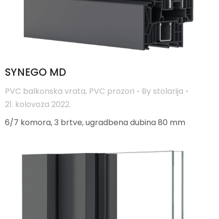
SYNEGO MD
PVC balkonska vrata
,
PVC prozori
By
stolarija
21. kolovoza 2022.
6/7 komora, 3 brtve, ugradbena dubina 80 mm