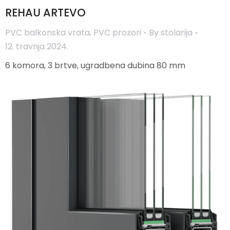
REHAU ARTEVO
PVC balkonska vrata
,
PVC prozori
By
stolarija
12. travnja 2024.
6 komora, 3 brtve, ugradbena dubina 80 mm