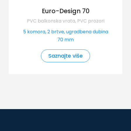
Euro-Design 70
PVC balkonska vrata
,
PVC prozori
5 komora, 2 brtve, ugradbena dubina
70 mm
Saznajte više