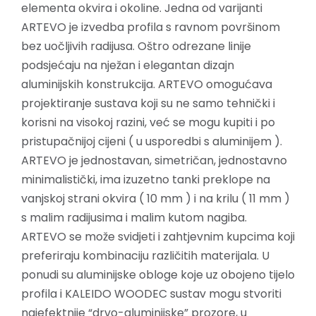
elementa okvira i okoline. Jedna od varijanti
ARTEVO je izvedba profila s ravnom površinom
bez uočljivih radijusa. Oštro odrezane linije
podsjećaju na nježan i elegantan dizajn
aluminijskih konstrukcija. ARTEVO omogućava
projektiranje sustava koji su ne samo tehnički i
korisni na visokoj razini, već se mogu kupiti i po
pristupačnijoj cijeni ( u usporedbi s aluminijem ).
ARTEVO je jednostavan, simetričan, jednostavno
minimalistički, ima izuzetno tanki preklope na
vanjskoj strani okvira ( 10 mm ) i na krilu ( 11 mm )
s malim radijusima i malim kutom nagiba.
ARTEVO se može svidjeti i zahtjevnim kupcima koji
preferiraju kombinaciju različitih materijala. U
ponudi su aluminijske obloge koje uz obojeno tijelo
profila i KALEIDO WOODEC sustav mogu stvoriti
najefektnije “drvo-aluminijske” prozore, u